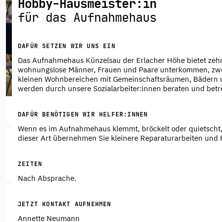
Hobby-Hausmeister:in
für das Aufnahmehaus
DAFÜR SETZEN WIR UNS EIN
Das Aufnahmehaus Künzelsau der Erlacher Höhe bietet zehn 
wohnungslose Männer, Frauen und Paare unterkommen, zwei P
kleinen Wohnbereichen mit Gemeinschaftsräumen, Bädern 
BETREUEN
KÜNZELSAU
werden durch unsere Sozialarbeiter:innen beraten und betr
Sonntagscafé
im Aufnahmehaus
DAFÜR BENÖTIGEN WIR HELFER:INNEN
Wenn es im Aufnahmehaus klemmt, bröckelt oder quietscht, 
dieser Art übernehmen Sie kleinere Reparaturarbeiten und 
ORGANISIEREN
NEUENBÜRG
Ehrenamtliche Mitarbeit
ZEITEN
im Sozialkaufhaus
Nach Absprache.
BETREUEN
CALW
JETZT KONTAKT AUFNEHMEN
Annette Neumann
Ehrenamtliche Mitarbeit