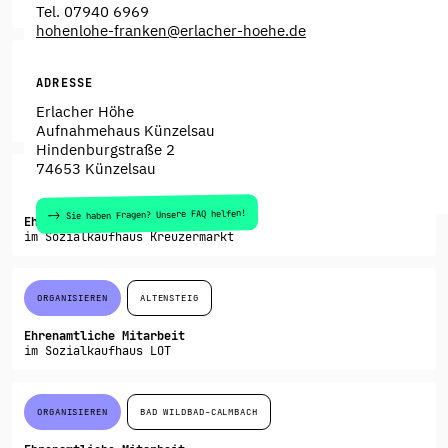
in der Wohnungsnotfallhilfe
Tel. 07940 6969
hohenlohe-franken@erlacher-hoehe.de
BETREUEN
CALW
ADRESSE
Ehrenamtliche Mitarbeit
Erlacher Höhe
in der Jugendhilfe
Aufnahmehaus Künzelsau
Hindenburgstraße 2
74653 Künzelsau
ORGANISIEREN
NAGOLD
Sie haben Fragen? Unsere FAQ helfen!
Ehrenamtliche Mitarbeit
im Sozialkaufhaus Kreuzermarkt
ORGANISIEREN
ALTENSTEIG
Ehrenamtliche Mitarbeit
im Sozialkaufhaus LOT
ORGANISIEREN
BAD WILDBAD-CALMBACH