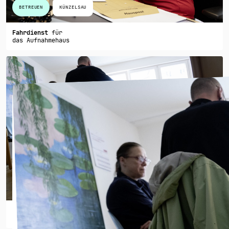
BETREUEN
KÜNZELSAU
Fahrdienst
für
das Aufnahmehaus
ORGANISIEREN
KÜNZELSAU
Hobby-Hausmeister:in
für das Aufnahmehaus