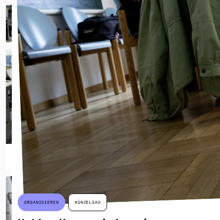
VERPFLEGEN
FREUDENSTADT
Mitarbeit Tagesstätte Windrad
inklusive Lieferdienst
ORGANISIEREN
KÜNZELSAU