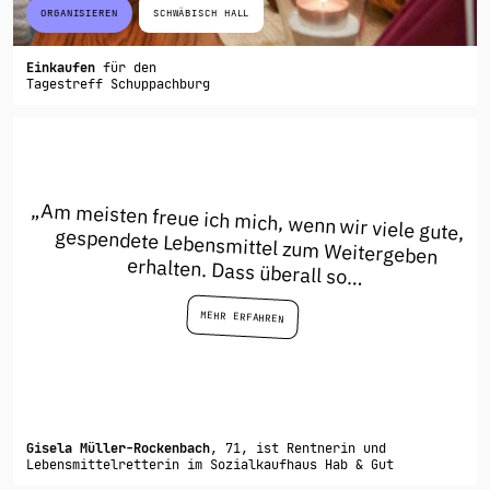
ORGANISIEREN
SCHWÄBISCH HALL
Einkaufen
für den
Tagestreff Schuppachburg
„Am meisten freue ich mich, wenn wir viele gute,
gespendete Lebensmittel zum Weitergeben
erhalten. Dass überall so…
MEHR ERFAHREN
Gisela Müller-Rockenbach
, 71, ist Rentnerin und
Lebensmittelretterin im Sozialkaufhaus Hab & Gut