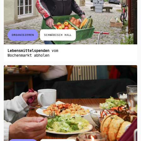
ORGANISIEREN
SCHWÄBISCH HALL
Lebensmittelspenden
vom
Wochenmarkt abholen