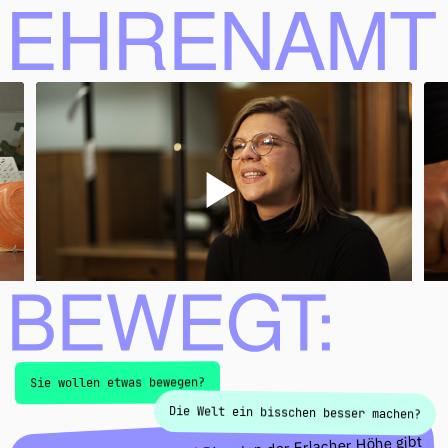
Ehrenamt bewegt
Sie wollen etwas bewegen?
Die Welt ein bisschen besser machen?