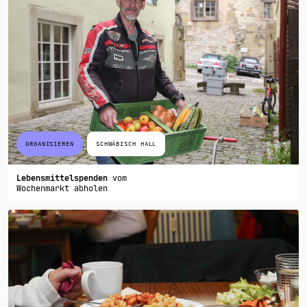
ORGANISIEREN
SCHWÄBISCH HALL
Lebensmittelspenden
vom
Wochenmarkt abholen