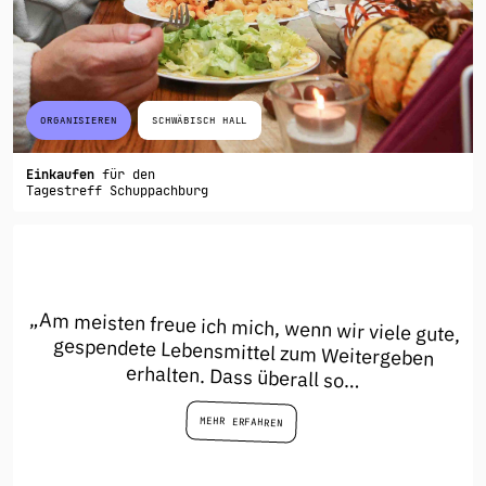
ORGANISIEREN
SCHWÄBISCH HALL
Einkaufen
für den
Tagestreff Schuppachburg
„Am meisten freue ich mich, wenn wir viele gute,
gespendete Lebensmittel zum Weitergeben
erhalten. Dass überall so…
MEHR ERFAHREN