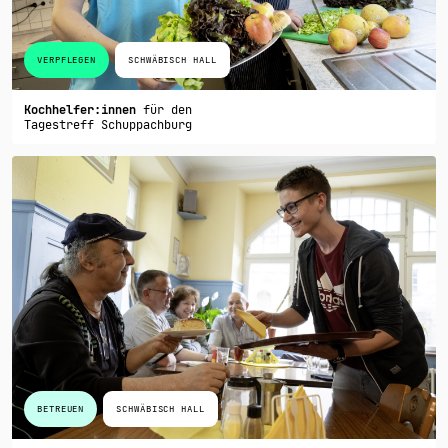
VERPFLEGEN
SCHWÄBISCH HALL
Kochhelfer:innen
für den
Tagestreff Schuppachburg
BETREUEN
SCHWÄBISCH HALL