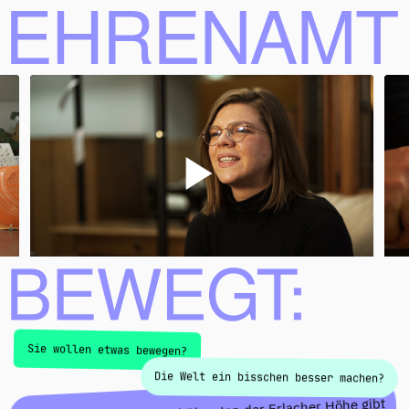
Ehrenamt bewegt
Sie wollen etwas bewegen?
Die Welt ein bisschen besser machen?