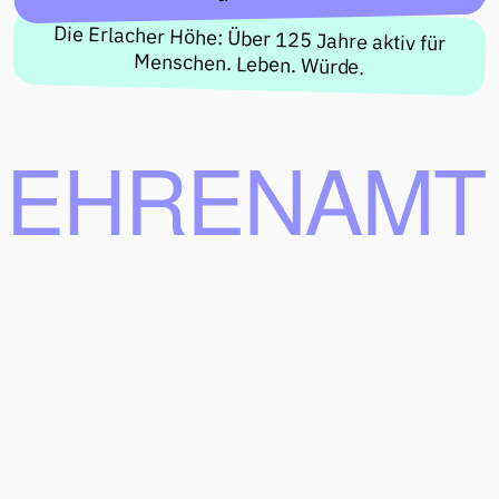
Die Erlacher Höhe: Über 125 Jahre aktiv für
Menschen. Leben. Würde.
©
EIN ANGEBOT DER ERLACHER HÖHE,
2026
GEFÖRDERT DURCH DIE DEUTSCHE STIFTUNG FÜR ENGAGEMENT UND
EHRENAMT
FAQ
IMPRESSUM
DATENSCHUTZ