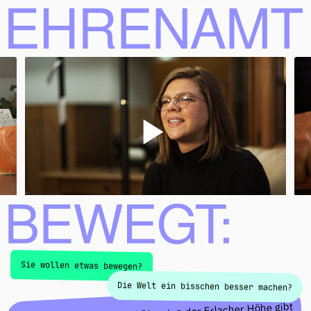
Ehrenamt bewegt
Sie wollen etwas bewegen?
Die Welt ein bisschen besser machen?