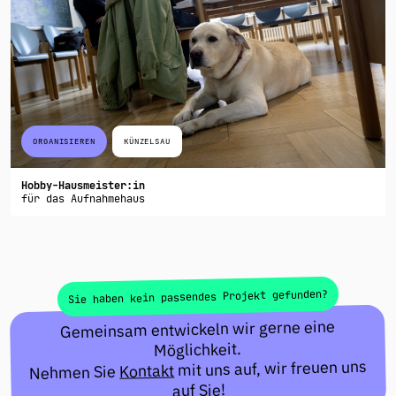
ORGANISIEREN
KÜNZELSAU
Hobby-Hausmeister:in
für das Aufnahmehaus
Sie haben kein passendes Projekt gefunden?
Gemeinsam entwickeln wir gerne eine
Möglichkeit.
mit uns auf, wir freuen uns
Kontakt
Nehmen Sie
auf Sie!