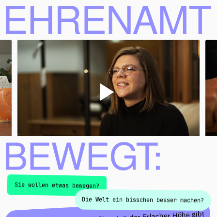
Ehrenamt bewegt
Sie wollen etwas bewegen?
Die Welt ein bisschen besser machen?